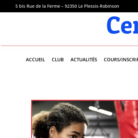
5 bis Rue de la Ferme – 92350 Le Plessis-Robinson
Ce
ACCUEIL
CLUB
ACTUALITÉS
COURS/INSCRI