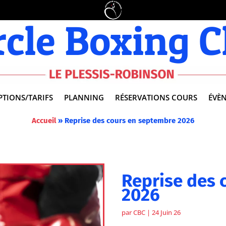
rcle Boxing C
PTIONS/TARIFS
PLANNING
RÉSERVATIONS COURS
ÉVÈ
Accueil
»
Reprise des cours en septembre 2026
Reprise des 
2026
par
CBC
|
24 Juin 26